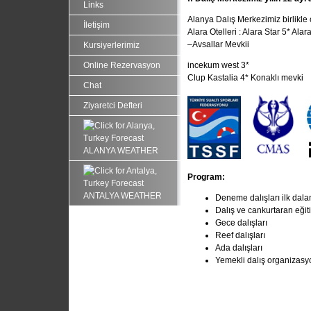
Links
Alanya Dalış Merkezimiz birlikle ça
İletişim
Alara Otelleri : Alara Star 5* Al
–Avsallar Mevkii
Kursiyerlerimiz
Online Rezervasyon
incekum west 3*
Clup Kastalia 4* Konaklı mevki
Chat
Ziyaretci Defteri
ALANYA WEATHER
Program
:
ANTALYA WEATHER
Deneme dalışları ilk dalan
Dalış ve cankurtaran eğit
Gece dalışları
Reef dalışları
Ada dalışları
Yemekli dalış organizasy