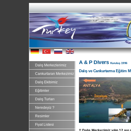
...
...
...
A
&
P Divers
Kuruluş 1996
Dalış Merkezlerimiz
Dal
ış ve Cankurtarma Eğitim M
Cankurtaran Merkezimiz
Dalış Ekibimiz
Eğitimler
Dalış Turları
Neredeyiz ?
Resimler
Fiyat Listesi
!! Dal
ış Merkezimiz yılın 12 ayı a