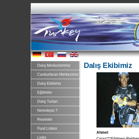
...
...
...
Da
lış Ekibi
miz
Dalış Merkezlerimiz
Cankurtaran Merkezimiz
Dalış Ekibimiz
Eğitimler
Dalış Turları
Neredeyiz ?
Resimler
Fiyat Listesi
Ahmet
Links
Cmas***
Eğitmen
-Rehber