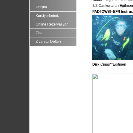
ILS Cankurtaran E
ğitmen
İletişim
PADI OWSI--EFR Instruc
Kursiyerlerimiz
Online Rezervasyon
Chat
Ziyaretci Defteri
Dirk
Cmas**Eğitmen